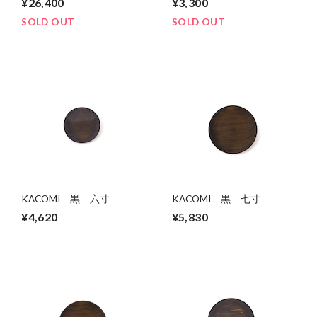
¥26,400
¥3,300
SOLD OUT
SOLD OUT
KACOMI 黒 六寸
KACOMI 黒 七寸
¥4,620
¥5,830